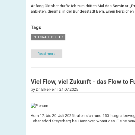
Anfang Oktober durfte ich zum dritten Mal das
Seminar „Pr
anbieten, diesmal in der Bundesstadt Bern. Einen herzlichen
Tags
INTEGRALE POLITIK
Read more
about
Integrale
Politik
in
Bern
Viel Flow, viel Zukunft - das Flow to 
by Dr. Elke Fein |
21.07.2025
Vom 17. bis 20. Juli 2025 trafen sich rund 150 integral be
Lebensdorf Steyerberg bei Hannover, womit das IF eine neue