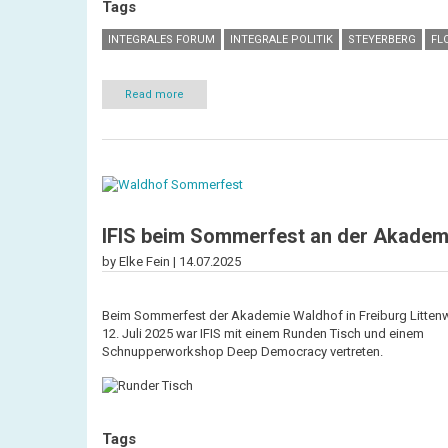
Tags
INTEGRALES FORUM
INTEGRALE POLITIK
STEYERBERG
FL
Read more
about
Viel
Flow,
viel
Zukunft
-
das
Flow
to
Future-
IFIS beim Sommerfest an der Akademi
Festival
des
by Elke Fein |
14.07.2025
Integralen
Forums
Beim Sommerfest der Akademie Waldhof in Freiburg Littenw
12. Juli 2025 war IFIS mit einem Runden Tisch und einem
Schnupperworkshop Deep Democracy vertreten.
Tags