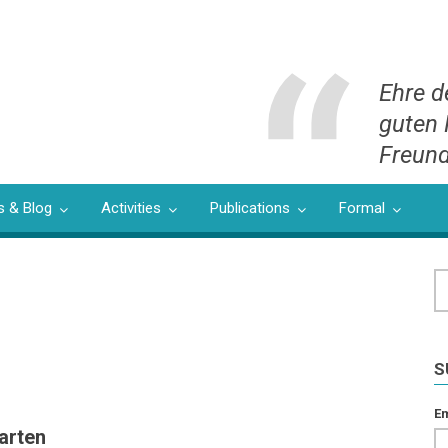
Ehre d
guten 
Freund
 & Blog
Activities
Publications
Formal
S
S
Em
arten