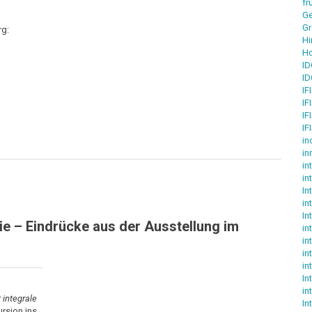
fr
Ge
Gr
rg:
Hi
H
ID
ID
IF
IF
IF
IF
in
in
in
in
In
in
In
 – Eindrücke aus der Ausstellung im
in
in
in
in
In
in
 integrale
In
rsion ins