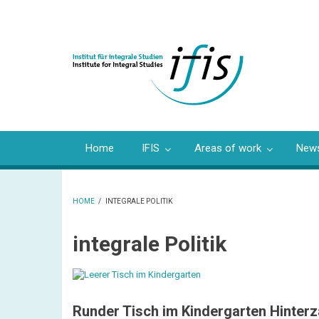
Skip
to
main
content
Home
IFIS
Areas of work
News
HOME
/
INTEGRALE POLITIK
BREADCRUMB
integrale Politik
Runder Tisch im Kindergarten Hinterz