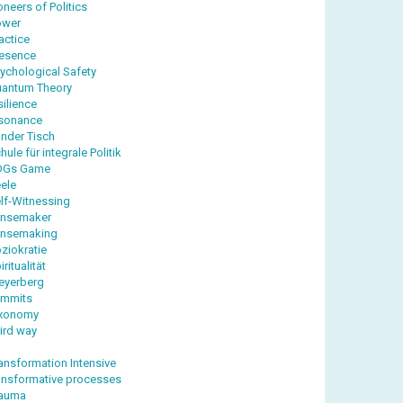
oneers of Politics
ower
actice
esence
ychological Safety
antum Theory
silience
sonance
nder Tisch
hule für integrale Politik
DGs Game
ele
lf-Witnessing
ensemaker
ensemaking
ziokratie
iritualität
eyerberg
ummits
axonomy
ird way
ansformation Intensive
ansformative processes
rauma