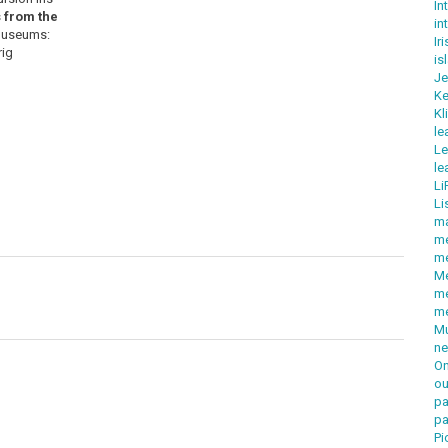
In
 from the
in
-Museums:
Ir
rig
is
Je
Ke
Kl
le
Le
le
Li
Li
m
m
m
Me
me
m
Mu
ne
On
ou
pa
pa
Pi