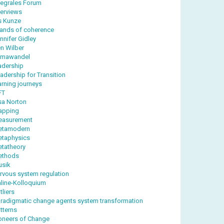
tegrales Forum
terviews
is Kunze
lands of coherence
nnifer Gidley
n Wilber
imawandel
adership
adership for Transition
arning journeys
FT
sa Norton
apping
easurement
etamodern
taphysics
tatheory
ethods
sik
rvous system regulation
line-Kolloquium
tliers
radigmatic change agents system transformation
tterns
oneers of Change