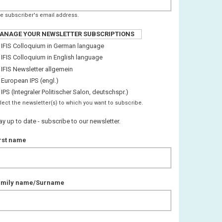
e subscriber's email address.
ANAGE YOUR NEWSLETTER SUBSCRIPTIONS
IFIS Colloquium in German language
IFIS Colloquium in English language
IFIS Newsletter allgemein
European IPS (engl.)
IPS (Integraler Politischer Salon, deutschspr.)
lect the newsletter(s) to which you want to subscribe.
ay up to date - subscribe to our newsletter.
rst name
amily name/Surname