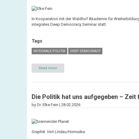
In Kooperation mit der Waldhof Akademie für Weiiterbildun
integrales Deep Democracy Seminar statt.
Tags
INTEGRALE POLITIK
DEEP DEMOCRACY
Read more
about
Deep
Democracy
integral
am
Waldhof
Die Politik hat uns aufgegeben – Zeit 
Freiburg
by Dr. Elke Fein |
28.02.2026
Graphik: Veit Lindau/Homodea