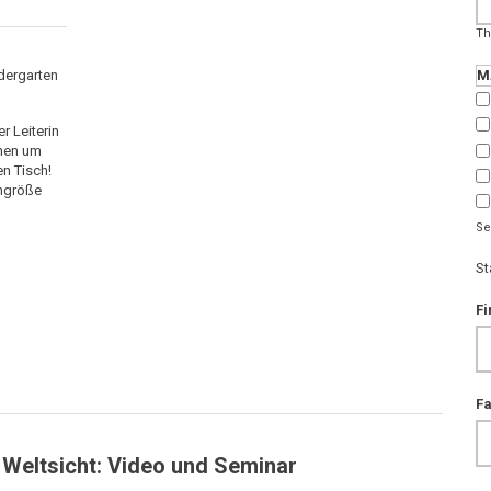
Th
ndergarten
M
r Leiterin
nnen um
n Tisch!
engröße
Se
St
Fi
F
e Weltsicht: Video und Seminar