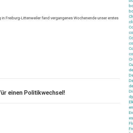
bo
b
bo
Ch
g in Freiburg-Littenweiler fand vergangenes Wochenende unser erstes
cl
Co
co
Co
co
Co
co
Cr
Cu
de
D
De
de
für einen Politikwechsel!
Di
d
El
e
En
es
Fl
Fr