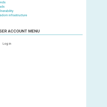
ends
iads
lnerability
sdom infrastructure
SER ACCOUNT MENU
Log in