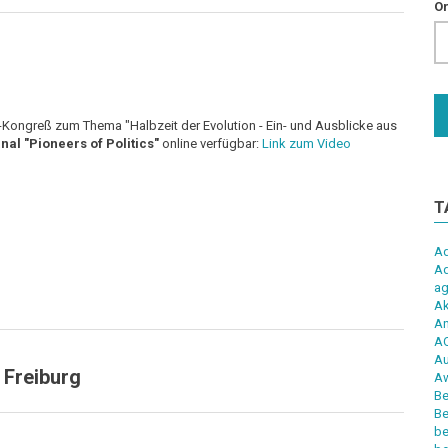
Or
d-Kongreß zum Thema "Halbzeit der Evolution - Ein- und Ausblicke aus
al "Pioneers of Politics"
online verfügbar:
Link zum Video
T
Ad
Ad
ag
Ak
An
AQ
Au
 Freiburg
A
Be
Be
be