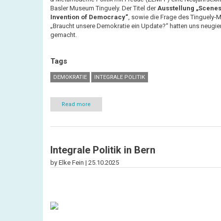
Basler Museum Tinguely. Der Titel der
Ausstellung „Scenes
Invention of Democracy“
, sowie die Frage des Tinguely
„Braucht unsere Demokratie ein Update?“
hatten uns neugie
gemacht.
Tags
DEMOKRATIE
INTEGRALE POLITIK
Read more
about
Szenen
vom
Untergang
der
Demokratie
Integrale Politik in Bern
–
Eindrücke
by Elke Fein |
25.10.2025
aus
der
Ausstellung
im
Tinguely-
Museum
Basel