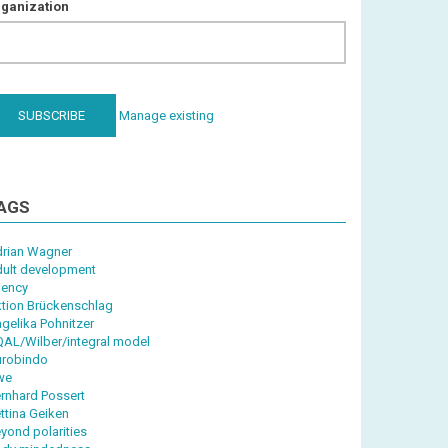
ganization
Manage existing
AGS
rian Wagner
ult development
ency
tion Brückenschlag
gelika Pohnitzer
AL/Wilber/integral model
robindo
we
rnhard Possert
ttina Geiken
yond polarities