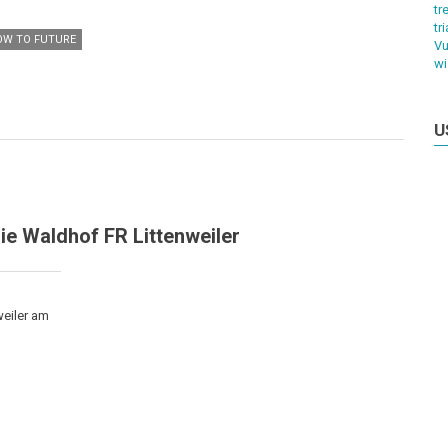
tr
tr
OW TO FUTURE
Vu
wi
U
e Waldhof FR Littenweiler
eiler am