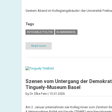
Gestern Abend im Kollegiengebäude I der Universität Freibu
Tags
INTEGRALE POLITIK
KLIMAWANDEL
Read more
about
Die
Politik
hat
uns
aufgegeben
–
Zeit
für
einen
Szenen vom Untergang der Demokratie
Politikwechsel!
Tinguely-Museum Basel
by Dr. Elke Fein |
13.01.2026
Am 2. Januar unternahmen vier Kolleg:innen vom
Zentrum für
& Metamoderne Politik mit Freude
(ZEMPF) eine Neujahrsexku