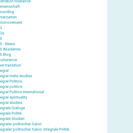
ustration tolerance
meinschaft
ounding
nterzarten
olomovement
G
Gs
IS
IS - News
IS Akademie
IS Blog
coherence
ner transition
tegral
tegral meta-studies
tegral Politics
tegral politics
tegral Politics International
tegral spirituality
tegral studies
tegrale Dialoge
tegrale Politik
tegrale Studien
tegraler politischer Salon
tegraler politischer Salon; integrale Politik