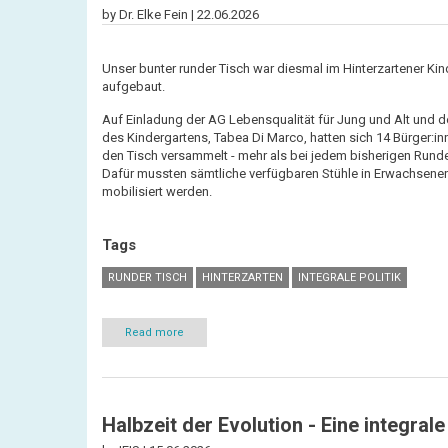
by Dr. Elke Fein |
22.06.2026
Unser bunter runder Tisch war diesmal im Hinterzartener Ki
aufgebaut.
Auf Einladung der AG Lebensqualität für Jung und Alt und de
des Kindergartens, Tabea Di Marco, hatten sich 14 Bürger:i
den Tisch versammelt - mehr als bei jedem bisherigen Runde
Dafür mussten sämtliche verfügbaren Stühle in Erwachsen
mobilisiert werden.
Tags
RUNDER TISCH
HINTERZARTEN
INTEGRALE POLITIK
Read more
about
Runder
Tisch
im
Kindergarten
Hinterzarten
Halbzeit der Evolution - Eine integral