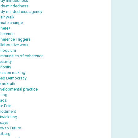
dy mindedness
ody-mindedness
dy-mindedness agency
air Walk
imate change
here+
herence
herence Triggers
llaborative work
lloquium
mmunities of coherence
eativity
riosity
cision making
eep Democracy
mokratie
velopmental practice
alog
yads
ke Fein
modiment
twicklung
says
ow to Future
eiburg