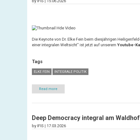
by IFIS |
15.06.2026
Die Keynote von Dr. Elke Fein beim diesjährigen Heiligenfel
einer integralen Weltsicht" ist jetzt auf unserem
Youtube-Kan
Tags
ELKE FEIN
INTEGRALE POLITIK
Read more
about
Halbzeit
der
Evolution
-
Eine
Deep Democracy integral am Waldhof
integrale
Weltsicht:
by IFIS |
17.03.2026
Video
und
Seminar