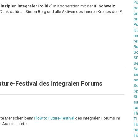
Pi
inzipien integraler Politik“
in Kooperation mit der
IP Schweiz
p
 Dank dafür an Simon Berg und alle Aktiven des inneren Kreises der IP!
pr
pr
Ps
Qu
re
re
Ru
Sc
S
Se
Se
s
s
Future-Festival des Integralen Forums
So
Sp
St
s
t
Th
wegte Menschen beim
Flow to Future-Festival
des Integralen Forums im
TI
 Ära einläutete.
Tr
tr
T