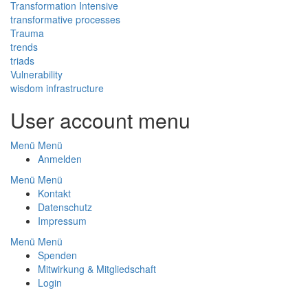
Transformation Intensive
transformative processes
Trauma
trends
triads
Vulnerability
wisdom infrastructure
User account menu
Menü
Menü
Anmelden
Menü
Menü
Footer
Kontakt
Datenschutz
Impressum
Menü
Menü
Footer
Spenden
Mitwirkung & Mitgliedschaft
Menu
Login
2