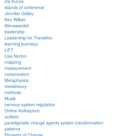
Iris Kunze
islands of coherence
Jennifer Gidley
Ken Wilber
Klimawandel
leadership
Leadership for Transition
learning journeys
LiFT
Lisa Norton
mapping
measurement
metamodern
Metaphysics
metatheory
methods
Musik
nervous system regulation
Online-Kolloquium
outliers
paradigmatic change agents system transformation
patterns
Pioneers of Change