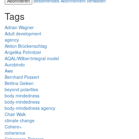
Bestehendes Abonnement verwalten
Tags
Adrian Wagner
Adult development
agency
Aktion Brückenschlag
Angelika Pohnitzer
AQAL/Wilber/integral model
Aurobindo
Awe
Bernhard Possert
Bettina Geiken
beyond polarities
body mindedness
body-mindedness
body-mindedness agency
Chair Walk
climate change
Cohere+
coherence