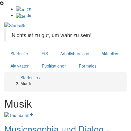
Direkt
zum
en
Inhalt
de
Nichts ist zu gut, um wahr zu sein!
Startseite
IFIS
Arbeitsbereiche
Aktuelles
Aktivitäten
Publikationen
Formales
Startseite
/
Pfadnavigation
Musik
Musik
Musicosophia und Dialog -