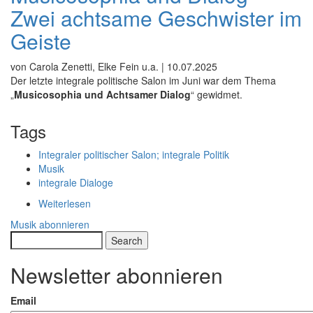
Zwei achtsame Geschwister im
Geiste
von Carola Zenetti, Elke Fein u.a. |
10.07.2025
Der letzte integrale politische Salon im Juni war dem Thema
„
Musicosophia und Achtsamer Dialog
“ gewidmet.
Tags
Integraler politischer Salon; integrale Politik
Musik
integrale Dialoge
Weiterlesen
über
Musicosophia
Musik abonnieren
und
Search
Dialog
-
Newsletter abonnieren
Zwei
achtsame
Email
Geschwister