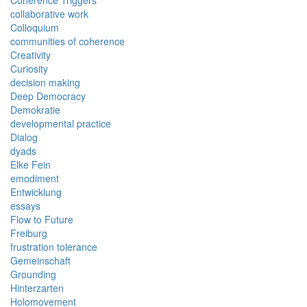
Coherence Triggers
collaborative work
Colloquium
communities of coherence
Creativity
Curiosity
decision making
Deep Democracy
Demokratie
developmental practice
Dialog
dyads
Elke Fein
emodiment
Entwicklung
essays
Flow to Future
Freiburg
frustration tolerance
Gemeinschaft
Grounding
Hinterzarten
Holomovement