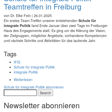
Teamtreffen in Freiburg
von Dr. Elke Fein |
26.01.2025
Ein erstes Team-Treffen unserer entstehenden
Schule für
integrale Politik
fand Ende Januar über zwei Tage im Freiburger
Haus des Engagements statt. Es ging um die Klärung der Vision,
der Zielgruppen, möglicher Angebote, vorhandene Kompetenzen
und nächste Schritte und Aktivitäten für das laufende Jahr.
Tags
IFIS
Schule für integrale Politik
integrale Politik
Weiterlesen
über
Schule
Schule für integrale Politik abonnieren
für
Search
integrale
Politik
Newsletter abonnieren
-
Teamtreffen