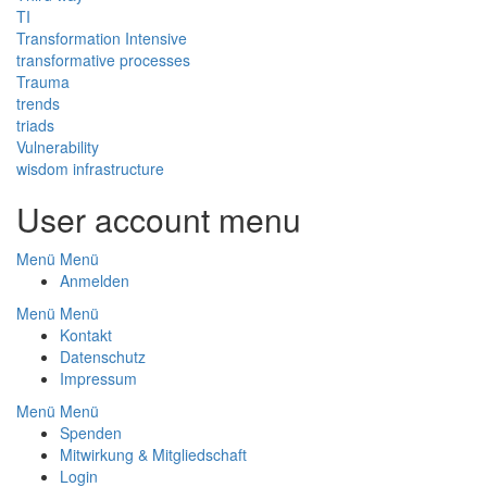
TI
Transformation Intensive
transformative processes
Trauma
trends
triads
Vulnerability
wisdom infrastructure
User account menu
Menü
Menü
Anmelden
Menü
Menü
Footer
Kontakt
Datenschutz
Impressum
Menü
Menü
Footer
Spenden
Mitwirkung & Mitgliedschaft
Menu
Login