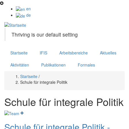
Direkt
zum
en
Inhalt
de
Thriving is our default setting
Startseite
IFIS
Arbeitsbereiche
Aktuelles
Aktivitäten
Publikationen
Formales
Startseite
/
Pfadnavigation
Schule für integrale Politik
Schule für integrale Politik
Schule für integrale Politik -