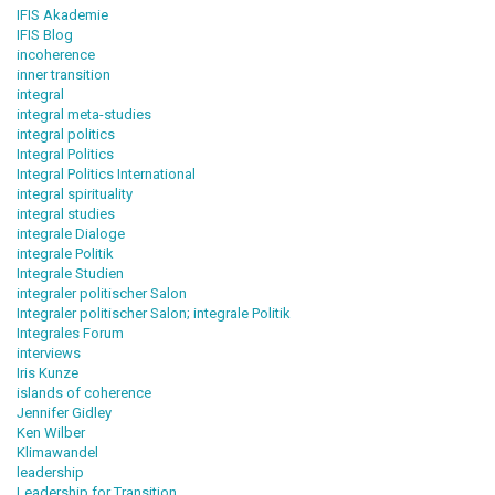
IFIS Akademie
IFIS Blog
incoherence
inner transition
integral
integral meta-studies
integral politics
Integral Politics
Integral Politics International
integral spirituality
integral studies
integrale Dialoge
integrale Politik
Integrale Studien
integraler politischer Salon
Integraler politischer Salon; integrale Politik
Integrales Forum
interviews
Iris Kunze
islands of coherence
Jennifer Gidley
Ken Wilber
Klimawandel
leadership
Leadership for Transition