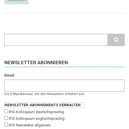
Weiterlesen
über
15
Jahre
Institut
für
integrale
Studien
im
September
Search
2023
NEWSLETTER ABONNIEREN
Email
Die E-Mail-Adresse, die den Newsletter erhalten soll.
NEWSLETTER-ABONNEMENTS VERWALTEN
IFIS Kolloquium deutschsprachig
IFIS Kolloquium englischsprachig
IFIS Newsletter allgemein