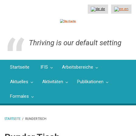
Direkt
zum
de
en
Inhalt
Thriving is our default setting
Startseite
IFIS
Arbeitsbereiche
Aktuelles
Aktivitäten
Publikationen
Formales
STARTSEITE
/
RUNDER TISCH
PFADNAVIGATION