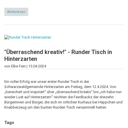
Weiterlesen
über
Eine
runde
Sache:
Runder
Tisch
zum
Thema
Migration
"Überraschend kreativ!" - Runder Tisch in
Hinterzarten
von Elke Fein |
15.04.2024
Ein voller Erfolg war unser erster Runder Tisch in der
Schwarzwaldgemeinde Hinterzarten am Freitag, dem 12.4.2024. Von
„bereichert und inspiriert“ über „überraschend kreativ“ bis „ich habe nun
wieder Lust auf Hinterzarten!“ reichten die Feedbacks der dreizehn
Bürgerinnen und Bürger, die sich im örtlichen Kurhaus bei Häppchen und
Knabberzeug um den bunten Runden Tisch versammelt hatten.
Tags