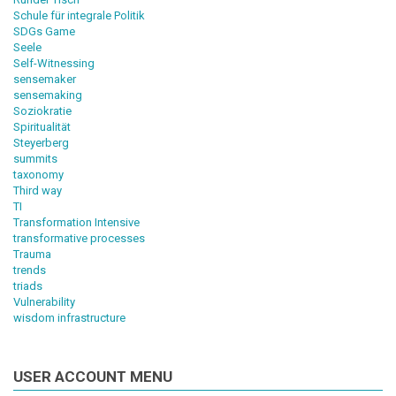
Schule für integrale Politik
SDGs Game
Seele
Self-Witnessing
sensemaker
sensemaking
Soziokratie
Spiritualität
Steyerberg
summits
taxonomy
Third way
TI
Transformation Intensive
transformative processes
Trauma
trends
triads
Vulnerability
wisdom infrastructure
USER ACCOUNT MENU