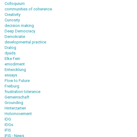
Colloquium
communities of coherence
Creativity
Curiosity
decision making
Deep Democracy
Demokratie
developmental practice
Dialog
dyads
Elke Fein
emodiment
Entwicklung
essays
Flow to Future
Freiburg
frustration tolerance
Gemeinschaft
Grounding
Hinterzarten
Holomovement
IDG
IDGs
IFIS
IFIS - News