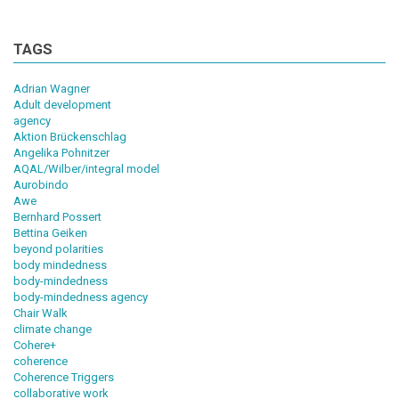
TAGS
Adrian Wagner
Adult development
agency
Aktion Brückenschlag
Angelika Pohnitzer
AQAL/Wilber/integral model
Aurobindo
Awe
Bernhard Possert
Bettina Geiken
beyond polarities
body mindedness
body-mindedness
body-mindedness agency
Chair Walk
climate change
Cohere+
coherence
Coherence Triggers
collaborative work