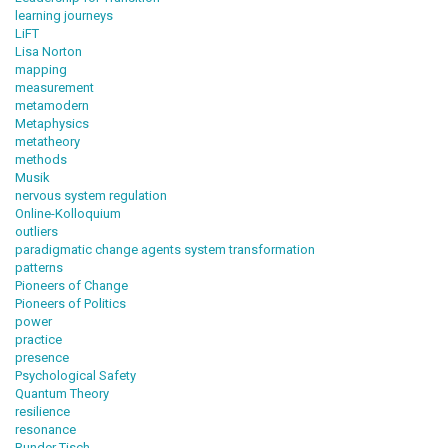
learning journeys
LiFT
Lisa Norton
mapping
measurement
metamodern
Metaphysics
metatheory
methods
Musik
nervous system regulation
Online-Kolloquium
outliers
paradigmatic change agents system transformation
patterns
Pioneers of Change
Pioneers of Politics
power
practice
presence
Psychological Safety
Quantum Theory
resilience
resonance
Runder Tisch