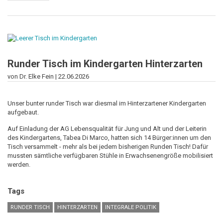
Richtig
gießen
-
und
andere
Ideen
rund
um
die
Runder Tisch im Kindergarten Hinterzarten
Zukunft
des
von Dr. Elke Fein |
22.06.2026
Wassers:
Ein
runder
Unser bunter runder Tisch war diesmal im Hinterzartener Kindergarten
Tisch
aufgebaut.
im
Tennisclub
Auf Einladung der AG Lebensqualität für Jung und Alt und der Leiterin
des Kindergartens, Tabea Di Marco, hatten sich 14 Bürger:innen um den
Tisch versammelt - mehr als bei jedem bisherigen Runden Tisch! Dafür
mussten sämtliche verfügbaren Stühle in Erwachsenengröße mobilisiert
werden.
Tags
RUNDER TISCH
HINTERZARTEN
INTEGRALE POLITIK