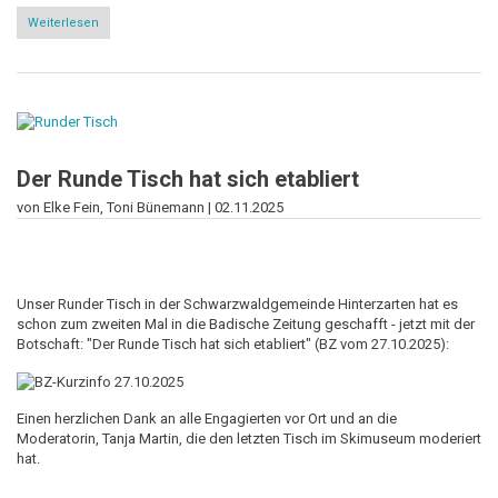
Weiterlesen
über
Runder
Tisch
im
Kindergarten
Hinterzarten
Der Runde Tisch hat sich etabliert
von Elke Fein, Toni Bünemann |
02.11.2025
Unser Runder Tisch in der Schwarzwaldgemeinde Hinterzarten hat es
schon zum zweiten Mal in die Badische Zeitung geschafft - jetzt mit der
Botschaft: "Der Runde Tisch hat sich etabliert" (BZ vom 27.10.2025):
Einen herzlichen Dank an alle Engagierten vor Ort und an die
Moderatorin, Tanja Martin, die den letzten Tisch im Skimuseum moderiert
hat.