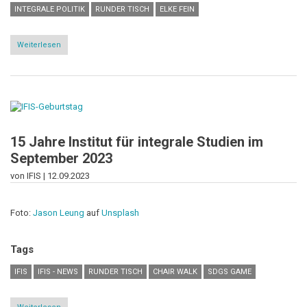
INTEGRALE POLITIK
RUNDER TISCH
ELKE FEIN
Weiterlesen
über
"Überraschend
kreativ!"
-
Runder
Tisch
in
Hinterzarten
15 Jahre Institut für integrale Studien im
September 2023
von IFIS |
12.09.2023
Foto:
Jason Leung
auf
Unsplash
Tags
IFIS
IFIS - NEWS
RUNDER TISCH
CHAIR WALK
SDGS GAME