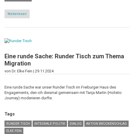
Weiterlesen
über
Kohärenz
in
Aktion:
Wie
die
Magie
des
Runden
Tisches
Eine runde Sache: Runder Tisch zum Thema
Flow
Migration
erzeugt
von Dr. Elke Fein |
29.11.2024
Eine runde Sache war unser Runder Tisch im Freiburger Haus des
Engagements, den ich diesmal gemeinsam mit Tanja Martin (Holistic
Journey) moderieren durfte.
Tags
RUNDER TISCH
INTEGRALE POLITIK
DIALOG
AKTION BRÜCKENSCHLAG
ELKE FEIN