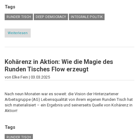
Tags
RUNDER TISCH
DEEP DEMOCRACY
INTEGRALE POLITIK
Weiterlesen
über
IFIS
beim
Sommerfest
an
der
Kohärenz in Aktion: Wie die Magie des
Akademie
Waldhof
Runden Tisches Flow erzeugt
FR
Littenweiler
von Elke Fein |
03.03.2025
Nach neun Monaten war es soweit: die Vision der Hinterzartener
Arbeitsgruppe (AG) Lebensqualität von ihrem eigenen Runden Tisch hat
sich materialisiert – ein Ergebnis und seinerseits Quelle von Kohärenz in
Aktion!
Tags
RUNDER TISCH