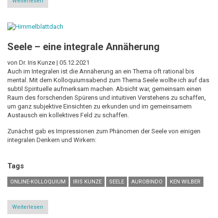
Weiterlesen
über
Reflections
on
Uncertainment:
IFIS
Online
Seele – eine integrale Annäherung
Colloquium
N°
44
von Dr. Iris Kunze |
05.12.2021
Auch im Integralen ist die Annäherung an ein Thema oft rational bis
mental. Mit dem Kolloquiumsabend zum Thema Seele wollte ich auf das
subtil Spirituelle aufmerksam machen. Absicht war, gemeinsam einen
Raum des forschenden Spürens und intuitiven Verstehens zu schaffen,
um ganz subjektive Einsichten zu erkunden und im gemeinsamem
Austausch ein kollektives Feld zu schaffen.
Zunächst gab es Impressionen zum Phänomen der Seele von einigen
integralen Denkern und Wirkern:
Tags
ONLINE-KOLLOQUIUM
IRIS KUNZE
SEELE
AUROBINDO
KEN WILBER
Weiterlesen
über
Seele