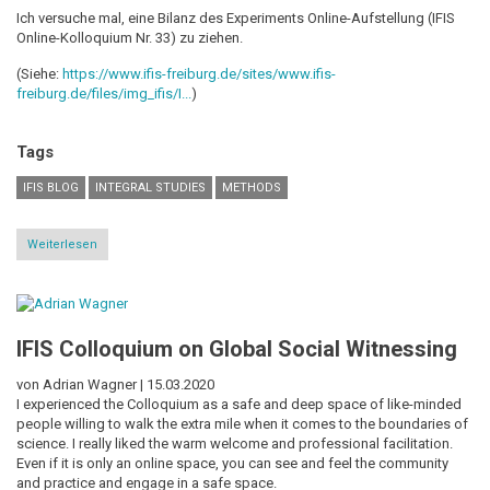
Ich versuche mal, eine Bilanz des Experiments Online-Aufstellung (IFIS
Online-Kolloquium Nr. 33) zu ziehen.
(Siehe:
https://www.ifis-freiburg.de/sites/www.ifis-
freiburg.de/files/img_ifis/I...
)
Tags
IFIS BLOG
INTEGRAL STUDIES
METHODS
Weiterlesen
über
Systemische
Aufstellungen
im
Internet
-
IFIS Colloquium on Global Social Witnessing
ein
Experiment
von Adrian Wagner |
15.03.2020
I experienced the Colloquium as a safe and deep space of like-minded
people willing to walk the extra mile when it comes to the boundaries of
science. I really liked the warm welcome and professional facilitation.
Even if it is only an online space, you can see and feel the community
and practice and engage in a safe space.