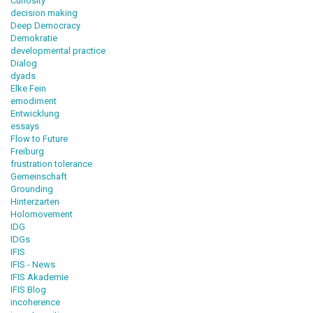
Curiosity
decision making
Deep Democracy
Demokratie
developmental practice
Dialog
dyads
Elke Fein
emodiment
Entwicklung
essays
Flow to Future
Freiburg
frustration tolerance
Gemeinschaft
Grounding
Hinterzarten
Holomovement
IDG
IDGs
IFIS
IFIS - News
IFIS Akademie
IFIS Blog
incoherence