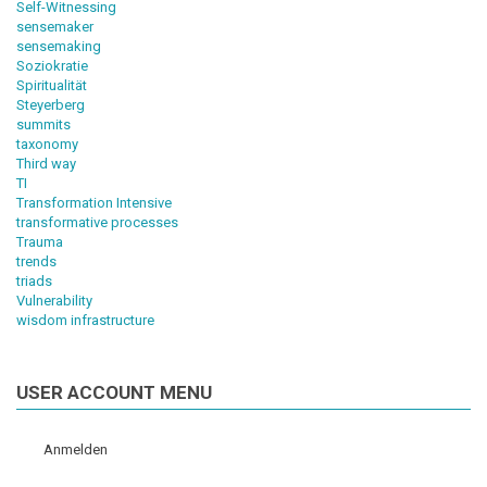
Self-Witnessing
sensemaker
sensemaking
Soziokratie
Spiritualität
Steyerberg
summits
taxonomy
Third way
TI
Transformation Intensive
transformative processes
Trauma
trends
triads
Vulnerability
wisdom infrastructure
USER ACCOUNT MENU
Anmelden