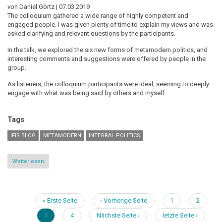
von Daniel Görtz |
07.03.2019
The colloquium gathered a wide range of highly competent and
engaged people. I was given plenty of time to explain my views and was
asked clarifying and relevant questions by the participants.
In the talk, we explored the six new forms of metamodern politics, and
interesting comments and suggestions were offered by people in the
group.
As listeners, the colloquium participants were ideal, seeming to deeply
engage with what was being said by others and myself.
Tags
IFIS BLOG
METAMODERN
INTEGRAL POLITICS
Weiterlesen
über
My
experience
in
the
IFIS
Erste
« Erste Seite
Vorherige
‹ Vorherige Seite
Page
1
Page
2
Colloquium
Seitennummerierung
Seite
Seite
on
Aktuelle
3
Page
4
Nächste
Nächste Seite ›
Letzte
letzte Seite ›
Metamodernism