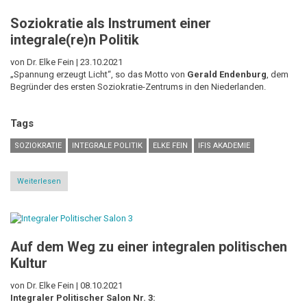
werden?
Soziokratie als Instrument einer
integrale(re)n Politik
von Dr. Elke Fein |
23.10.2021
„Spannung erzeugt Licht“, so das Motto von
Gerald Endenburg
, dem
Begründer des ersten Soziokratie-Zentrums in den Niederlanden.
Tags
SOZIOKRATIE
INTEGRALE POLITIK
ELKE FEIN
IFIS AKADEMIE
Weiterlesen
über
Soziokratie
als
Instrument
einer
integrale(re)n
Auf dem Weg zu einer integralen politischen
Politik
Kultur
von Dr. Elke Fein |
08.10.2021
Integraler Politischer Salon Nr. 3: