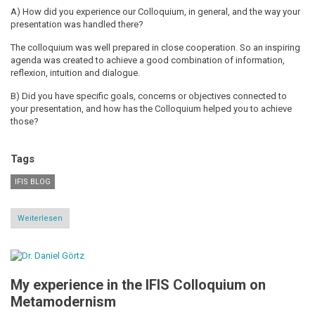
A) How did you experience our Colloquium, in general, and the way your
presentation was handled there?
The colloquium was well prepared in close cooperation. So an inspiring
agenda was created to achieve a good combination of information,
reflexion, intuition and dialogue.
B) Did you have specific goals, concerns or objectives connected to
your presentation, and how has the Colloquium helped you to achieve
those?
Tags
IFIS BLOG
Weiterlesen
über
Healing
the
masculine
principle
My experience in the IFIS Colloquium on
Metamodernism