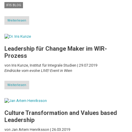
IFIS BLOG
Weiterlesen
über
To
IFIS
with
love
-
Leadership für Change Maker im WIR-
our
Colloquium
Prozess
on
Sociopolitical
Governance
von Iris Kunze, Institut für Integrale Studien |
29.07.2019
for
Eindrücke vom evolve LIVE! Event in Wien
the
integral
age
Weiterlesen
über
Leadership
für
Change
Maker
im
Culture Transformation and Values based
WIR-
Prozess
Leadership
von Jan Artem Henriksson |
26.03.2019