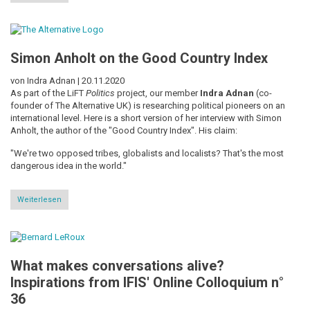
Metathinking.
The
Art
and
Practice
Simon Anholt on the Good Country Index
of
Transformational
Thinking
von Indra Adnan |
20.11.2020
As part of the LiFT
Politics
project, our member
Indra Adnan
(co-
founder of The Alternative UK) is researching political pioneers on an
international level. Here is a short version of her interview with Simon
Anholt, the author of the "Good Country Index". His claim:
"We're two opposed tribes, globalists and localists? That's the most
dangerous idea in the world."
Weiterlesen
über
Simon
Anholt
on
the
Good
What makes conversations alive?
Country
Index
Inspirations from IFIS' Online Colloquium n°
36