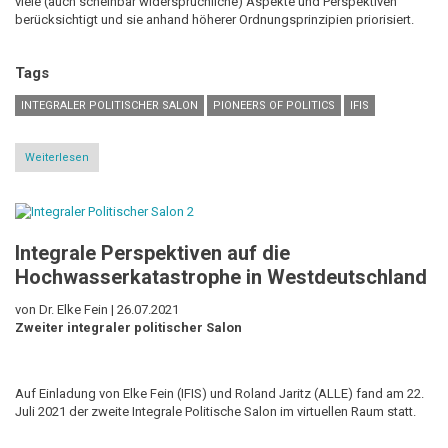
viele (auch scheinbar widersprüchliche) Aspekte und Perspektiven
berücksichtigt und sie anhand höherer Ordnungsprinzipien priorisiert.
Tags
INTEGRALER POLITISCHER SALON
PIONEERS OF POLITICS
IFIS
Weiterlesen
über
5-
Punkte
Plan
für
einen
Integrale Perspektiven auf die
integraleren
Journalismus
Hochwasserkatastrophe in Westdeutschland
von Dr. Elke Fein |
26.07.2021
Zweiter integraler politischer Salon
Auf Einladung von Elke Fein (IFIS) und Roland Jaritz (ALLE) fand am 22.
Juli 2021 der zweite Integrale Politische Salon im virtuellen Raum statt.