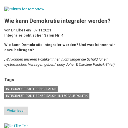
–
eine
integrale
Annäherung
Wie kann Demokratie integraler werden?
von Dr. Elke Fein |
07.11.2021
Integraler politischer Salon Nr. 4:
Wie kann Demokratie integraler werden? Und was können wir
dazu beitragen?
„Wir können unseren Politiker:innen nicht länger die Schuld für ein
systemisches Versagen geben.“ (Indy Johar & Caroline Paulick-Thiel)
Tags
INTEGRALER POLITISCHER SALON
INTEGRALER POLITISCHER SALON; INTEGRALE POLITIK
Weiterlesen
über
Wie
kann
Demokratie
integraler