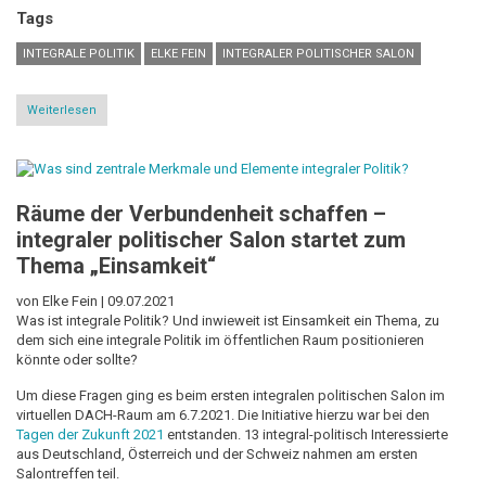
Tags
INTEGRALE POLITIK
ELKE FEIN
INTEGRALER POLITISCHER SALON
Weiterlesen
über
Integrale
Perspektiven
auf
die
Hochwasserkatastrophe
Räume der Verbundenheit schaffen –
in
Westdeutschland
integraler politischer Salon startet zum
Thema „Einsamkeit“
von Elke Fein |
09.07.2021
Was ist integrale Politik? Und inwieweit ist Einsamkeit ein Thema, zu
dem sich eine integrale Politik im öffentlichen Raum positionieren
könnte oder sollte?
Um diese Fragen ging es beim ersten integralen politischen Salon im
virtuellen DACH-Raum am 6.7.2021. Die Initiative hierzu war bei den
Tagen der Zukunft 2021
entstanden. 13 integral-politisch Interessierte
aus Deutschland, Österreich und der Schweiz nahmen am ersten
Salontreffen teil.