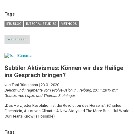
Tags
IFIS BLOG
INTEGRAL STUDIES
METHODS
Weiterlesen
über
IFIS
Colloquium
on
Global
Social
Subtiler Aktivismus: Können wir das Heilige
Witnessing
ins Gespräch bringen?
von Toni Bünemann |
23.01.2020
Bericht und Fragmente vom evolve-Salon in Freiburg, 23.11.2019 mit
Geseko von Lüpke und Thomas Steininger
„Das Herz jeder Revolution ist die Revolution des Herzens“. (Charles
Eisenstein, Autor von Climate: A New Story und The More Beautiful World
Our Hearts Know is Possible)
Tags