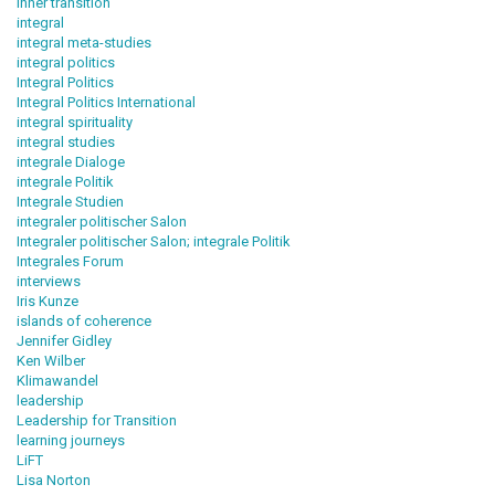
inner transition
integral
integral meta-studies
integral politics
Integral Politics
Integral Politics International
integral spirituality
integral studies
integrale Dialoge
integrale Politik
Integrale Studien
integraler politischer Salon
Integraler politischer Salon; integrale Politik
Integrales Forum
interviews
Iris Kunze
islands of coherence
Jennifer Gidley
Ken Wilber
Klimawandel
leadership
Leadership for Transition
learning journeys
LiFT
Lisa Norton