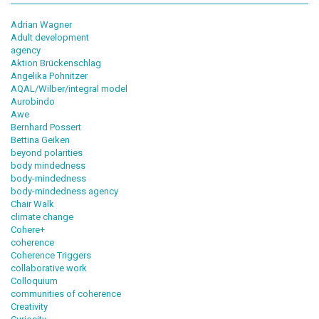
Adrian Wagner
Adult development
agency
Aktion Brückenschlag
Angelika Pohnitzer
AQAL/Wilber/integral model
Aurobindo
Awe
Bernhard Possert
Bettina Geiken
beyond polarities
body mindedness
body-mindedness
body-mindedness agency
Chair Walk
climate change
Cohere+
coherence
Coherence Triggers
collaborative work
Colloquium
communities of coherence
Creativity