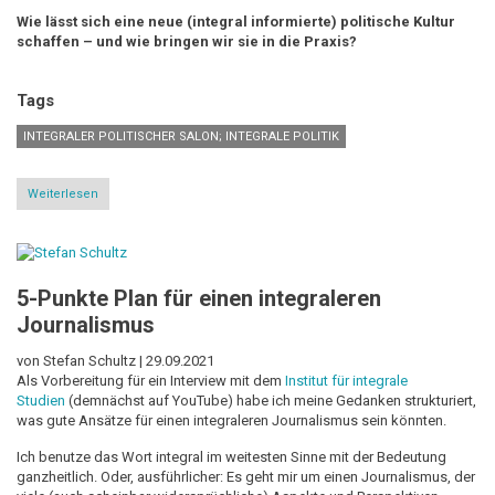
Wie lässt sich eine neue (integral informierte) politische Kultur
schaffen – und wie bringen wir sie in die Praxis?
Tags
INTEGRALER POLITISCHER SALON; INTEGRALE POLITIK
Weiterlesen
über
Auf
dem
Weg
zu
einer
5-Punkte Plan für einen integraleren
integralen
politischen
Journalismus
Kultur
von Stefan Schultz |
29.09.2021
Als Vorbereitung für ein Interview mit dem
Institut für integrale
Studien
(demnächst auf YouTube) habe ich meine Gedanken strukturiert,
was gute Ansätze für einen integraleren Journalismus sein könnten.
Ich benutze das Wort integral im weitesten Sinne mit der Bedeutung
ganzheitlich. Oder, ausführlicher: Es geht mir um einen Journalismus, der