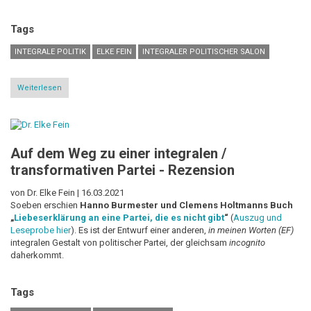
Tags
INTEGRALE POLITIK
ELKE FEIN
INTEGRALER POLITISCHER SALON
Weiterlesen
über
Räume
der
Verbundenheit
schaffen
–
Auf dem Weg zu einer integralen /
integraler
politischer
transformativen Partei - Rezension
Salon
startet
zum
von Dr. Elke Fein |
16.03.2021
Thema
Soeben erschien
Hanno Burmester und Clemens Holtmanns Buch
„Einsamkeit“
„
Liebeserklärung an eine Partei, die es nicht gibt
“
(
Auszug und
Leseprobe hier
). Es ist der Entwurf einer anderen,
in meinen Worten (EF)
integralen Gestalt von politischer Partei, der gleichsam
incognito
daherkommt.
Tags