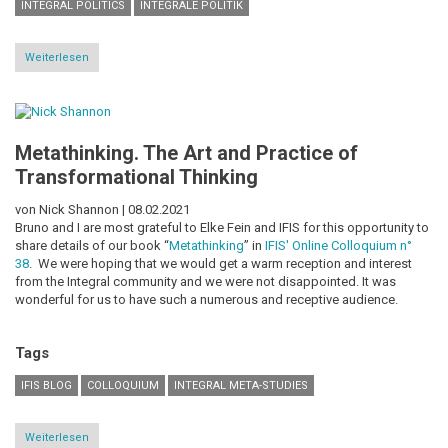
INTEGRAL POLITICS
INTEGRALE POLITIK
Weiterlesen
über
Auf
dem
Weg
zu
einer
Metathinking. The Art and Practice of
integralen
/
Transformational Thinking
transformativen
Partei
-
von Nick Shannon |
08.02.2021
Rezension
Bruno and I are most grateful to Elke Fein and IFIS for this opportunity to
share details of our book “
Metathinking
” in
IFIS' Online Colloquium n°
38
. We were hoping that we would get a warm reception and interest
from the Integral community and we were not disappointed. It was
wonderful for us to have such a numerous and receptive audience.
Tags
IFIS BLOG
COLLOQUIUM
INTEGRAL META-STUDIES
Weiterlesen
über