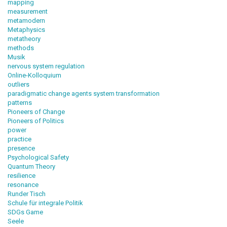
mapping
measurement
metamodern
Metaphysics
metatheory
methods
Musik
nervous system regulation
Online-Kolloquium
outliers
paradigmatic change agents system transformation
patterns
Pioneers of Change
Pioneers of Politics
power
practice
presence
Psychological Safety
Quantum Theory
resilience
resonance
Runder Tisch
Schule für integrale Politik
SDGs Game
Seele