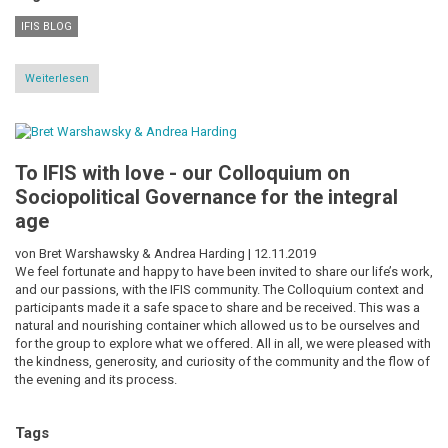
IFIS BLOG
Weiterlesen
über
Subtiler
Aktivismus:
Können
wir
das
To IFIS with love - our Colloquium on
Heilige
ins
Sociopolitical Governance for the integral
Gespräch
bringen?
age
von Bret Warshawsky & Andrea Harding |
12.11.2019
We feel fortunate and happy to have been invited to share our life’s work,
and our passions, with the IFIS community. The Colloquium context and
participants made it a safe space to share and be received. This was a
natural and nourishing container which allowed us to be ourselves and
for the group to explore what we offered. All in all, we were pleased with
the kindness, generosity, and curiosity of the community and the flow of
the evening and its process.
Tags