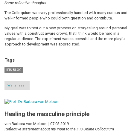
Some reflective thoughts
:
The Colloquium was very professionally handled with many curious and
well-informed people who could both question and contribute.
My goal was to test out a new process on story-telling around personal
values with a construct aware crowd, that I think would be hard in a
regular audience. The experiment was successful and the more playful
approach to development was appreciated.
Tags
IFIS BLOG
Weiterlesen
über
Culture
Transformation
and
Values
based
Healing the masculine principle
Leadership
von Barbara von Meibom |
07.03.2019
Reflective statement about my input to the IFIS Online Colloquium