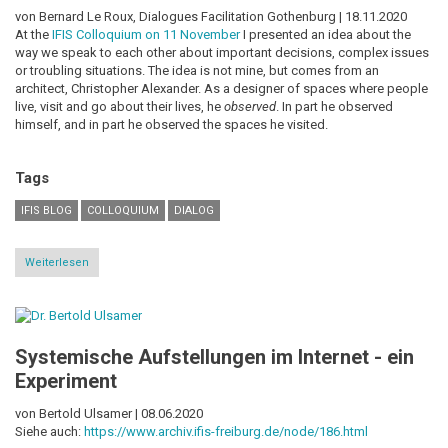
von Bernard Le Roux, Dialogues Facilitation Gothenburg |
18.11.2020
At the
IFIS Colloquium on 11 November
I presented an idea about the
way we speak to each other about important decisions, complex issues
or troubling situations. The idea is not mine, but comes from an
architect, Christopher Alexander. As a designer of spaces where people
live, visit and go about their lives, he
observed
. In part he observed
himself, and in part he observed the spaces he visited.
Tags
IFIS BLOG
COLLOQUIUM
DIALOG
Weiterlesen
über
What
makes
conversations
alive?
Inspirations
Systemische Aufstellungen im Internet - ein
from
IFIS'
Experiment
Online
Colloquium
n°
von Bertold Ulsamer |
08.06.2020
36
Siehe auch:
https://www.archiv.ifis-freiburg.de/node/186.html