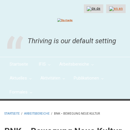
Direkt
zum
de
en
Inhalt
Thriving is our default setting
Startseite
IFIS
Arbeitsbereiche
Aktuelles
Aktivitäten
Publikationen
Formales
STARTSEITE
/
ARBEITSBEREICHE
/
BNK – BEWEGUNG NEUE KULTUR
PFADNAVIGATION