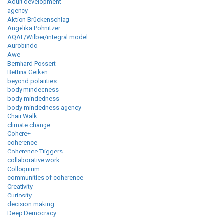
Adult development
agency
Aktion Brückenschlag
Angelika Pohnitzer
AQAL/Wilber/integral model
Aurobindo
Awe
Bernhard Possert
Bettina Geiken
beyond polarities
body mindedness
body-mindedness
body-mindedness agency
Chair Walk
climate change
Cohere+
coherence
Coherence Triggers
collaborative work
Colloquium
communities of coherence
Creativity
Curiosity
decision making
Deep Democracy