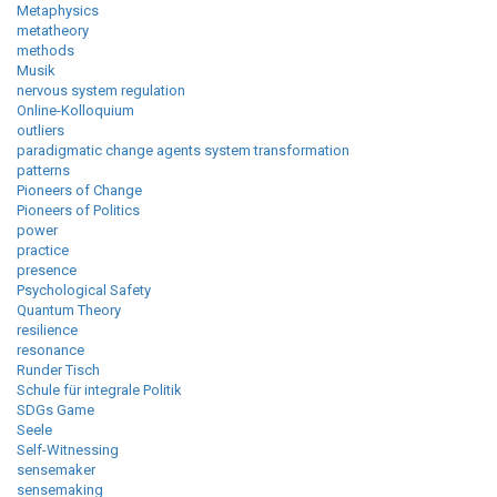
Metaphysics
metatheory
methods
Musik
nervous system regulation
Online-Kolloquium
outliers
paradigmatic change agents system transformation
patterns
Pioneers of Change
Pioneers of Politics
power
practice
presence
Psychological Safety
Quantum Theory
resilience
resonance
Runder Tisch
Schule für integrale Politik
SDGs Game
Seele
Self-Witnessing
sensemaker
sensemaking