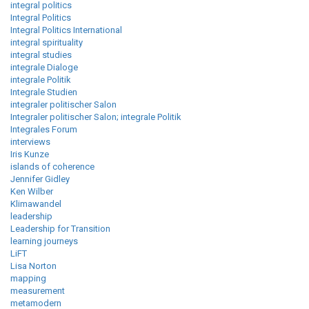
integral politics
Integral Politics
Integral Politics International
integral spirituality
integral studies
integrale Dialoge
integrale Politik
Integrale Studien
integraler politischer Salon
Integraler politischer Salon; integrale Politik
Integrales Forum
interviews
Iris Kunze
islands of coherence
Jennifer Gidley
Ken Wilber
Klimawandel
leadership
Leadership for Transition
learning journeys
LiFT
Lisa Norton
mapping
measurement
metamodern