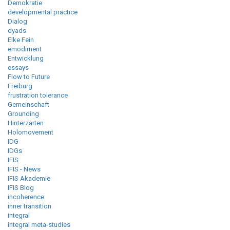
Demokratie
developmental practice
Dialog
dyads
Elke Fein
emodiment
Entwicklung
essays
Flow to Future
Freiburg
frustration tolerance
Gemeinschaft
Grounding
Hinterzarten
Holomovement
IDG
IDGs
IFIS
IFIS - News
IFIS Akademie
IFIS Blog
incoherence
inner transition
integral
integral meta-studies