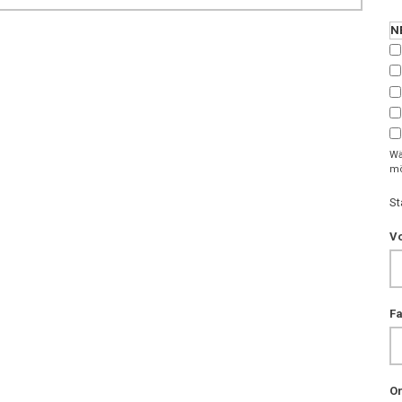
N
Wä
mö
St
V
F
Or