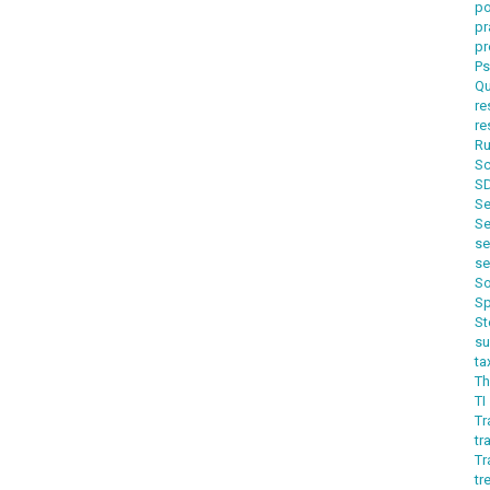
p
pr
pr
Ps
Qu
re
re
Ru
Sc
S
Se
Se
s
s
So
Sp
St
s
t
Th
TI
Tr
tr
T
tr