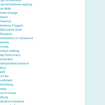
ody-mindedness
dy-mindedness agency
air Walk
imate change
here+
herence
herence Triggers
llaborative work
lloquium
mmunities of coherence
eativity
riosity
cision making
eep Democracy
mokratie
velopmental practice
alog
yads
ke Fein
modiment
twicklung
says
ow to Future
eiburg
ustration tolerance