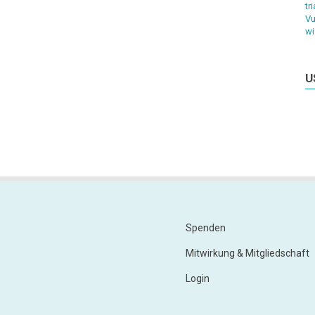
tr
Vu
wi
U
Spenden
Footer
Menu
Mitwirkung & Mitgliedschaft
2
Login