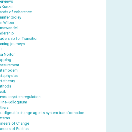
terviews
is Kunze
lands of coherence
nnifer Gidley
n Wilber
imawandel
adership
adership for Transition
arning journeys
FT
sa Norton
apping
easurement
etamodern
taphysics
tatheory
ethods
sik
rvous system regulation
line-Kolloquium
tliers
radigmatic change agents system transformation
tterns
oneers of Change
oneers of Politics