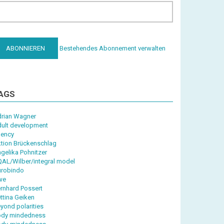
Bestehendes Abonnement verwalten
AGS
rian Wagner
ult development
ency
tion Brückenschlag
gelika Pohnitzer
AL/Wilber/integral model
robindo
we
rnhard Possert
ttina Geiken
yond polarities
dy mindedness