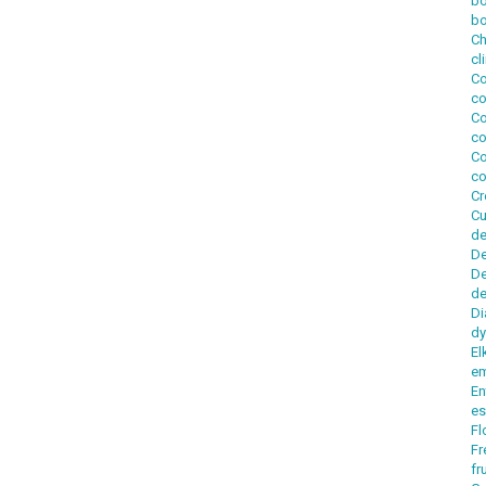
b
bo
Ch
cl
Co
co
Co
co
Co
co
Cr
Cu
de
D
De
de
Di
d
El
e
En
es
Fl
Fr
fr