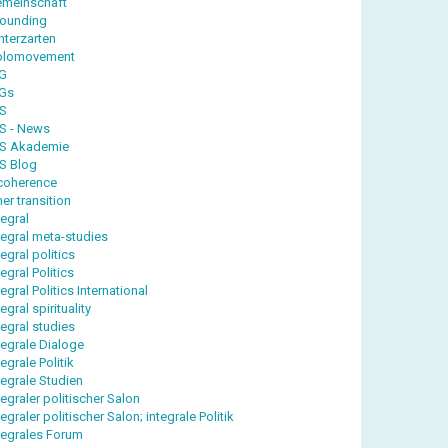
meinschaft
ounding
nterzarten
olomovement
G
Gs
IS
IS - News
IS Akademie
IS Blog
coherence
ner transition
tegral
tegral meta-studies
tegral politics
tegral Politics
tegral Politics International
tegral spirituality
tegral studies
tegrale Dialoge
tegrale Politik
tegrale Studien
tegraler politischer Salon
tegraler politischer Salon; integrale Politik
tegrales Forum