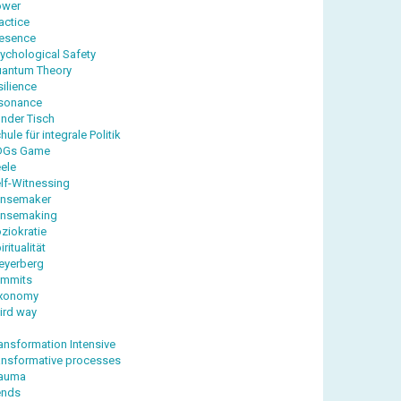
ower
actice
esence
ychological Safety
antum Theory
silience
sonance
nder Tisch
hule für integrale Politik
DGs Game
ele
lf-Witnessing
ensemaker
ensemaking
ziokratie
iritualität
eyerberg
ummits
axonomy
ird way
ansformation Intensive
ansformative processes
rauma
ends