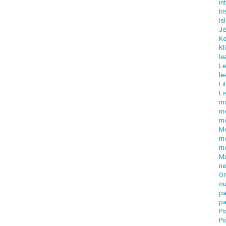
in
Ir
is
Je
Ke
Kl
le
Le
le
Li
Li
m
m
m
Me
me
m
Mu
ne
On
ou
pa
pa
Pi
Pi