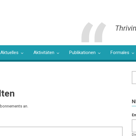
Thrivin
Aktuelles
Aktivitäten
Publikationen
Formales
S
lten
N
 Abonnements an.
Em
Di