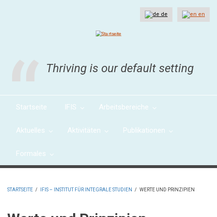
Direkt
zum
de
en
Inhalt
Thriving is our default setting
Startseite
IFIS
Arbeitsbereiche
Aktuelles
Aktivitäten
Publikationen
Formales
STARTSEITE
/
IFIS – INSTITUT FÜR INTEGRALE STUDIEN
/
WERTE UND PRINZIPIEN
PFADNAVIGATION