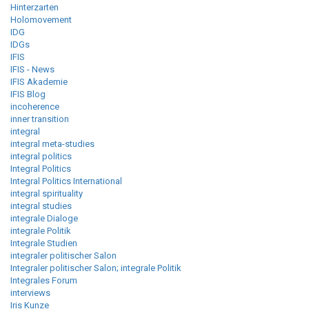
Hinterzarten
Holomovement
IDG
IDGs
IFIS
IFIS - News
IFIS Akademie
IFIS Blog
incoherence
inner transition
integral
integral meta-studies
integral politics
Integral Politics
Integral Politics International
integral spirituality
integral studies
integrale Dialoge
integrale Politik
Integrale Studien
integraler politischer Salon
Integraler politischer Salon; integrale Politik
Integrales Forum
interviews
Iris Kunze