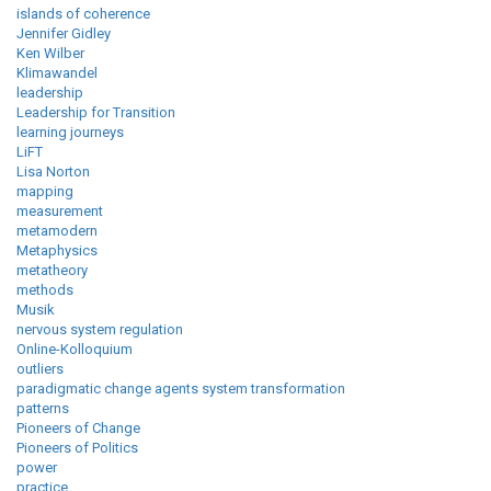
islands of coherence
Jennifer Gidley
Ken Wilber
Klimawandel
leadership
Leadership for Transition
learning journeys
LiFT
Lisa Norton
mapping
measurement
metamodern
Metaphysics
metatheory
methods
Musik
nervous system regulation
Online-Kolloquium
outliers
paradigmatic change agents system transformation
patterns
Pioneers of Change
Pioneers of Politics
power
practice