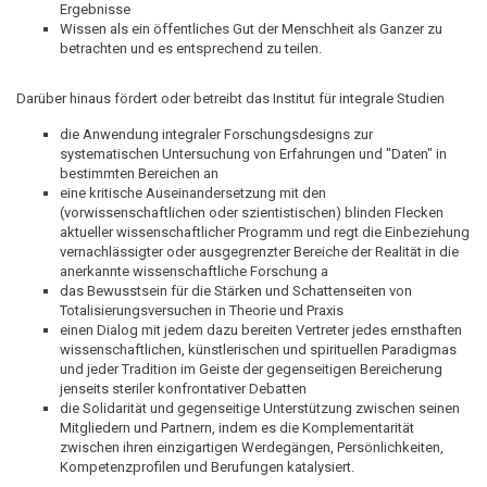
Ergebnisse
Wissen als ein öffentliches Gut der Menschheit als Ganzer zu
betrachten und es entsprechend zu teilen.
Darüber hinaus fördert oder betreibt das Institut für integrale Studien
die Anwendung integraler Forschungsdesigns zur
systematischen Untersuchung von Erfahrungen und "Daten" in
bestimmten Bereichen an
eine kritische Auseinandersetzung mit den
(vorwissenschaftlichen oder szientistischen) blinden Flecken
aktueller wissenschaftlicher Programm und regt die Einbeziehung
vernachlässigter oder ausgegrenzter Bereiche der Realität in die
anerkannte wissenschaftliche Forschung a
das Bewusstsein für die Stärken und Schattenseiten von
Totalisierungsversuchen in Theorie und Praxis
einen Dialog mit jedem dazu bereiten Vertreter jedes ernsthaften
wissenschaftlichen, künstlerischen und spirituellen Paradigmas
und jeder Tradition im Geiste der gegenseitigen Bereicherung
jenseits steriler konfrontativer Debatten
die Solidarität und gegenseitige Unterstützung zwischen seinen
Mitgliedern und Partnern, indem es die Komplementarität
zwischen ihren einzigartigen Werdegängen, Persönlichkeiten,
Kompetenzprofilen und Berufungen katalysiert.