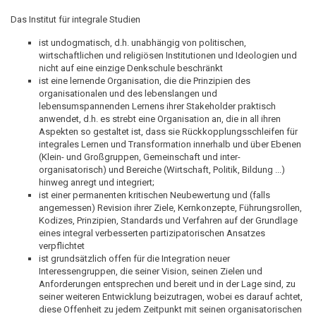
Das Institut
für integrale Studien
ist undogmatisch, d.h. unabhängig von politischen,
wirtschaftlichen und religiösen Institutionen und Ideologien und
nicht auf eine einzige Denkschule beschränkt
ist eine lernende Organisation, die die Prinzipien des
organisationalen und des lebenslangen und
lebensumspannenden Lernens ihrer Stakeholder praktisch
anwendet, d.h. es strebt eine Organisation an, die in all ihren
Aspekten so gestaltet ist, dass sie Rückkopplungsschleifen für
integrales Lernen und Transformation innerhalb und über Ebenen
(Klein- und Großgruppen, Gemeinschaft und inter-
organisatorisch) und Bereiche (Wirtschaft, Politik, Bildung ...)
hinweg anregt und integriert;
ist einer permanenten kritischen Neubewertung und (falls
angemessen) Revision ihrer Ziele, Kernkonzepte, Führungsrollen,
Kodizes, Prinzipien, Standards und Verfahren auf der Grundlage
eines integral verbesserten partizipatorischen Ansatzes
verpflichtet
ist grundsätzlich offen für die Integration neuer
Interessengruppen, die seiner Vision, seinen Zielen und
Anforderungen entsprechen und bereit und in der Lage sind, zu
seiner weiteren Entwicklung beizutragen, wobei es darauf achtet,
diese Offenheit zu jedem Zeitpunkt mit seinen organisatorischen