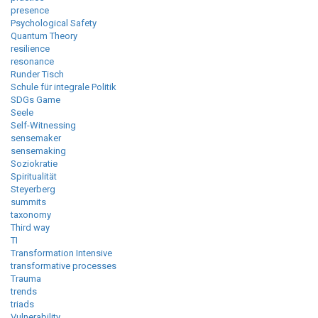
presence
Psychological Safety
Quantum Theory
resilience
resonance
Runder Tisch
Schule für integrale Politik
SDGs Game
Seele
Self-Witnessing
sensemaker
sensemaking
Soziokratie
Spiritualität
Steyerberg
summits
taxonomy
Third way
TI
Transformation Intensive
transformative processes
Trauma
trends
triads
Vulnerability