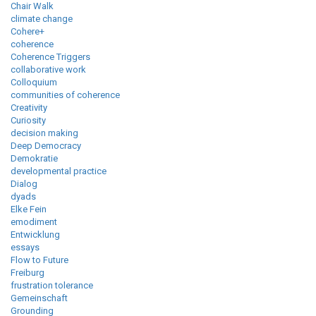
Chair Walk
climate change
Cohere+
coherence
Coherence Triggers
collaborative work
Colloquium
communities of coherence
Creativity
Curiosity
decision making
Deep Democracy
Demokratie
developmental practice
Dialog
dyads
Elke Fein
emodiment
Entwicklung
essays
Flow to Future
Freiburg
frustration tolerance
Gemeinschaft
Grounding