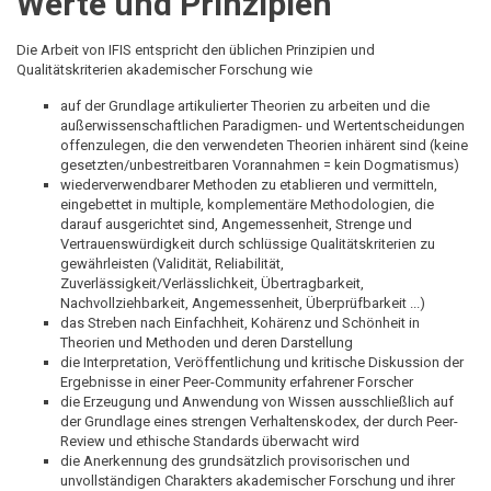
Werte und Prinzipien
Die Arbeit von IFIS entspricht den üblichen Prinzipien und
Qualitätskriterien akademischer Forschung wie
auf der Grundlage artikulierter Theorien zu arbeiten und die
außerwissenschaftlichen Paradigmen- und Wertentscheidungen
offenzulegen, die den verwendeten Theorien inhärent sind (keine
gesetzten/unbestreitbaren Vorannahmen = kein Dogmatismus)
wiederverwendbarer Methoden zu etablieren und vermitteln,
eingebettet in multiple, komplementäre Methodologien, die
darauf ausgerichtet sind, Angemessenheit, Strenge und
Vertrauenswürdigkeit durch schlüssige Qualitätskriterien zu
gewährleisten (Validität, Reliabilität,
Zuverlässigkeit/Verlässlichkeit, Übertragbarkeit,
Nachvollziehbarkeit, Angemessenheit, Überprüfbarkeit ...)
das Streben nach Einfachheit, Kohärenz und Schönheit in
Theorien und Methoden und deren Darstellung
die Interpretation, Veröffentlichung und kritische Diskussion der
Ergebnisse in einer Peer-Community erfahrener Forscher
die Erzeugung und Anwendung von Wissen ausschließlich auf
der Grundlage eines strengen Verhaltenskodex, der durch Peer-
Review und ethische Standards überwacht wird
die Anerkennung des grundsätzlich provisorischen und
unvollständigen Charakters akademischer Forschung und ihrer