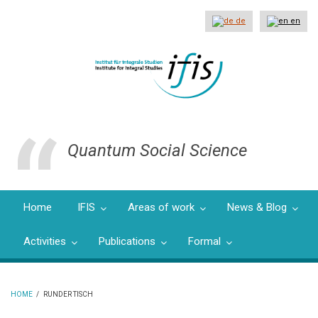
Skip
to
de
en
main
content
Quantum Social Science
Home
IFIS
Areas of work
News & Blog
Activities
Publications
Formal
HOME
/
RUNDER TISCH
BREADCRUMB