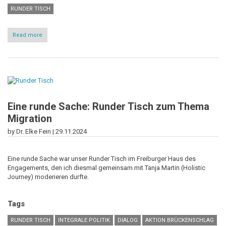
RUNDER TISCH
Read more
about
Kohärenz
in
Aktion:
Wie
die
Magie
des
Runden
Tisches
Eine runde Sache: Runder Tisch zum Thema
Flow
Migration
erzeugt
by Dr. Elke Fein |
29.11.2024
Eine runde Sache war unser Runder Tisch im Freiburger Haus des
Engagements, den ich diesmal gemeinsam mit Tanja Martin (Holistic
Journey) moderieren durfte.
Tags
RUNDER TISCH
INTEGRALE POLITIK
DIALOG
AKTION BRÜCKENSCHLAG