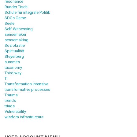
resonance
Runder Tisch
Schule für integrale Politik
SDGs Game
Seele
Self-Witnessing
sensemaker
sensemaking
Soziokratie
Spiritualität
Steyerberg
summits
taxonomy
Third way
TI
Transformation Intensive
transformative processes
Trauma
trends
triads
Vulnerability
wisdom infrastructure