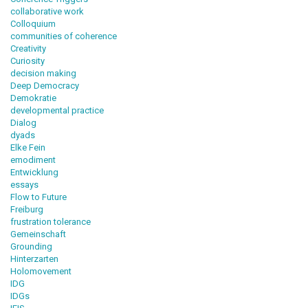
collaborative work
Colloquium
communities of coherence
Creativity
Curiosity
decision making
Deep Democracy
Demokratie
developmental practice
Dialog
dyads
Elke Fein
emodiment
Entwicklung
essays
Flow to Future
Freiburg
frustration tolerance
Gemeinschaft
Grounding
Hinterzarten
Holomovement
IDG
IDGs