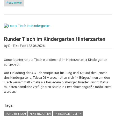
Read more
about
Richtig
gießen
-
und
andere
Ideen
rund
um
die
Runder Tisch im Kindergarten Hinterzarten
Zukunft
des
by Dr. Elke Fein |
22.06.2026
Wassers:
Ein
runder
Unser bunter runder Tisch war diesmal im Hinterzartener Kindergarten
Tisch
aufgebaut.
im
Tennisclub
Auf Einladung der AG Lebensqualität für Jung und Alt und der Leiterin
des Kindergartens, Tabea Di Marco, hatten sich 14 Bürger:innen um den
Tisch versammelt - mehr als bei jedem bisherigen Runden Tisch! Dafür
mussten sämtliche verfügbaren Stühle in Erwachsenengröße mobilisiert
werden.
Tags
RUNDER TISCH
HINTERZARTEN
INTEGRALE POLITIK