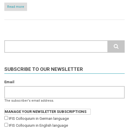
Read more
about
15
Jahre
Institut
für
integrale
Studien
im
September
Search
2023
SUBSCRIBE TO OUR NEWSLETTER
Email
The subscriber's email address.
MANAGE YOUR NEWSLETTER SUBSCRIPTIONS
IFIS Colloquium in German language
IFIS Colloquium in English language