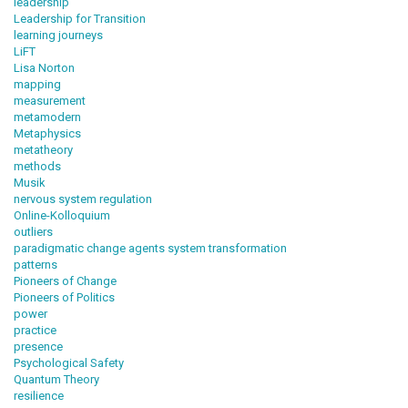
leadership
Leadership for Transition
learning journeys
LiFT
Lisa Norton
mapping
measurement
metamodern
Metaphysics
metatheory
methods
Musik
nervous system regulation
Online-Kolloquium
outliers
paradigmatic change agents system transformation
patterns
Pioneers of Change
Pioneers of Politics
power
practice
presence
Psychological Safety
Quantum Theory
resilience