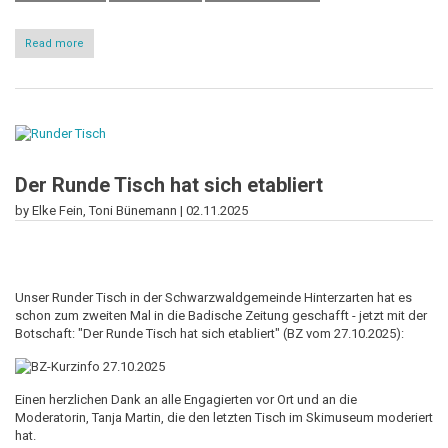
Read more
about
Runder
Tisch
im
Kindergarten
Hinterzarten
Der Runde Tisch hat sich etabliert
by Elke Fein, Toni Bünemann |
02.11.2025
Unser Runder Tisch in der Schwarzwaldgemeinde Hinterzarten hat es
schon zum zweiten Mal in die Badische Zeitung geschafft - jetzt mit der
Botschaft: "Der Runde Tisch hat sich etabliert" (BZ vom 27.10.2025):
Einen herzlichen Dank an alle Engagierten vor Ort und an die
Moderatorin, Tanja Martin, die den letzten Tisch im Skimuseum moderiert
hat.