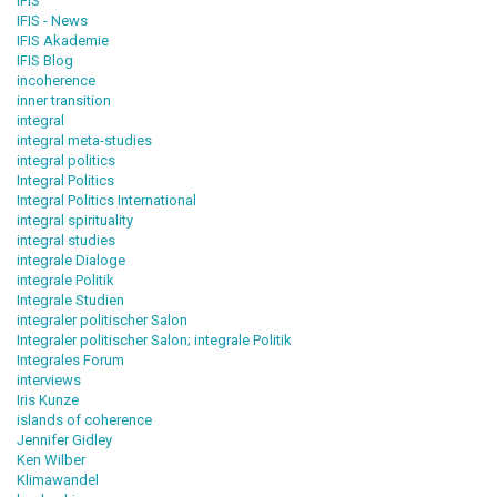
IFIS
IFIS - News
IFIS Akademie
IFIS Blog
incoherence
inner transition
integral
integral meta-studies
integral politics
Integral Politics
Integral Politics International
integral spirituality
integral studies
integrale Dialoge
integrale Politik
Integrale Studien
integraler politischer Salon
Integraler politischer Salon; integrale Politik
Integrales Forum
interviews
Iris Kunze
islands of coherence
Jennifer Gidley
Ken Wilber
Klimawandel