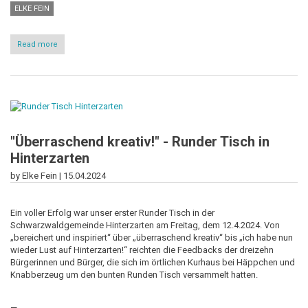
ELKE FEIN
Read more
about
Eine
runde
Sache:
Runder
Tisch
zum
Thema
Migration
"Überraschend kreativ!" - Runder Tisch in
Hinterzarten
by Elke Fein |
15.04.2024
Ein voller Erfolg war unser erster Runder Tisch in der
Schwarzwaldgemeinde Hinterzarten am Freitag, dem 12.4.2024. Von
„bereichert und inspiriert“ über „überraschend kreativ“ bis „ich habe nun
wieder Lust auf Hinterzarten!“ reichten die Feedbacks der dreizehn
Bürgerinnen und Bürger, die sich im örtlichen Kurhaus bei Häppchen und
Knabberzeug um den bunten Runden Tisch versammelt hatten.