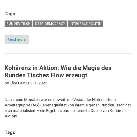
Tags
RUNDER TISCH
DEEP DEMOCRACY
INTEGRALE POLITIK
Read more
about
IFIS
beim
Sommerfest
an
der
Kohärenz in Aktion: Wie die Magie des
Akademie
Waldhof
Runden Tisches Flow erzeugt
FR
Littenweiler
by Elke Fein |
03.03.2025
Nach neun Monaten war es soweit: die Vision der Hinterzartener
Arbeitsgruppe (AG) Lebensqualität von ihrem eigenen Runden Tisch hat
sich materialisiert – ein Ergebnis und seinerseits Quelle von Kohärenz in
Aktion!
Tags