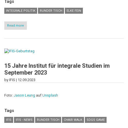
Tags
INTEGRALE POLITIK
RUNDER TISCH
ELKE FEIN
Read more
about
"Überraschend
kreativ!"
-
Runder
Tisch
in
Hinterzarten
15 Jahre Institut für integrale Studien im
September 2023
by IFIS |
12.09.2023
Foto:
Jason Leung
auf
Unsplash
Tags
IFIS
IFIS - NEWS
RUNDER TISCH
CHAIR WALK
SDGS GAME