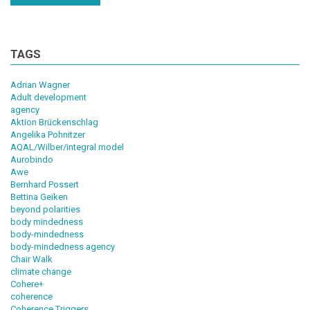
TAGS
Adrian Wagner
Adult development
agency
Aktion Brückenschlag
Angelika Pohnitzer
AQAL/Wilber/integral model
Aurobindo
Awe
Bernhard Possert
Bettina Geiken
beyond polarities
body mindedness
body-mindedness
body-mindedness agency
Chair Walk
climate change
Cohere+
coherence
Coherence Triggers