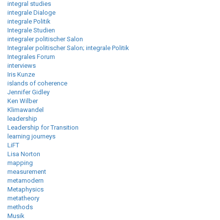
integral studies
integrale Dialoge
integrale Politik
Integrale Studien
integraler politischer Salon
Integraler politischer Salon; integrale Politik
Integrales Forum
interviews
Iris Kunze
islands of coherence
Jennifer Gidley
Ken Wilber
Klimawandel
leadership
Leadership for Transition
learning journeys
LiFT
Lisa Norton
mapping
measurement
metamodern
Metaphysics
metatheory
methods
Musik