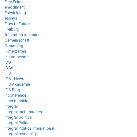
Elke Fein
emodiment
Entwicklung
essays
Flow to Future
Freiburg
frustration tolerance
Gemeinschaft
Grounding
Hinterzarten
Holomovement
IDG
IDGs
IFIS
IFIS - News
IFIS Akademie
IFIS Blog
incoherence
inner transition
integral
integral meta-studies
integral politics
Integral Politics
Integral Politics International
integral spirituality