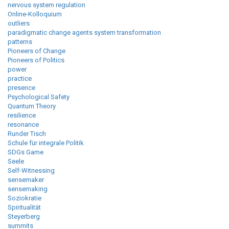
nervous system regulation
Online-Kolloquium
outliers
paradigmatic change agents system transformation
patterns
Pioneers of Change
Pioneers of Politics
power
practice
presence
Psychological Safety
Quantum Theory
resilience
resonance
Runder Tisch
Schule für integrale Politik
SDGs Game
Seele
Self-Witnessing
sensemaker
sensemaking
Soziokratie
Spiritualität
Steyerberg
summits