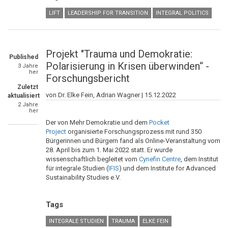
LIFT
LEADERSHIP FOR TRANSITION
INTEGRAL POLITICS
Projekt "Trauma und Demokratie:
Published
Polarisierung in Krisen überwinden“ -
3 Jahre
her
Forschungsbericht
Zuletzt
von Dr. Elke Fein, Adrian Wagner |
15.12.2022
aktualisiert
2 Jahre
her
Der von Mehr Demokratie und dem
Pocket
Project
organisierte Forschungsprozess mit rund 350
Bürgerinnen und Bürgern fand als Online-Veranstaltung vom
28. April bis zum 1. Mai 2022 statt. Er wurde
wissenschaftlich begleitet vom
Cynefin Centre
, dem Institut
für integrale Studien (
IFIS
) und dem Institute for Advanced
Sustainability Studies e.V.
Tags
INTEGRALE STUDIEN
TRAUMA
ELKE FEIN