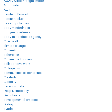
AQAL/Wilber/integral model
Aurobindo
Awe
Bernhard Possert
Bettina Geiken
beyond polarities
body mindedness
body-mindedness
body-mindedness agency
Chair Walk
climate change
Cohere+
coherence
Coherence Triggers
collaborative work
Colloquium
communities of coherence
Creativity
Curiosity
decision making
Deep Democracy
Demokratie
developmental practice
Dialog
dyads