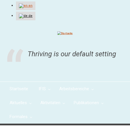
Direkt
en
zum
Inhalt
de
Thriving is our default setting
Startseite
IFIS
Arbeitsbereiche
Aktuelles
Aktivitäten
Publikationen
Formales