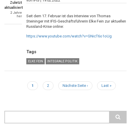
von IFIS |
19.02.2022
Zuletzt
aktualisiert
2 Jahre
Seit dem 17. Februar ist das Interview von Thomas
her
Steininger mit IFIS-Geschäftsführerin Elke Fein zur aktuellen
Russland-Krise online:
https://www.youtube.com/watch?v=GNicT6o1oUg
Tags
ELKE FEIN
INTEGRALE POLITIK
Aktuelle
1
Page
2
Nächste
Nächste Seite ›
Letzte
Last »
Seitennummerierung
Seite
Seite
Seite
Search