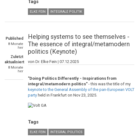
Tags
ELKE FEIN
INTEGRALE POLITIK
Helping systems to see themselves -
Published
The essence of integral/metamodern
8 Monate
her
politics (Keynote)
Zuletzt
von Dr. Elke Fein |
07.12.2025
aktualisiert
8 Monate
her
"Doing Politics Differently - Inspirations from
integral/metamodern politics"
- this was the title of my
keynote to the General Assembly of the pan-European VOLT
party
held in Frankfurt on Nov 23, 2025.
Tags
ELKE FEIN
INTEGRAL POLITICS