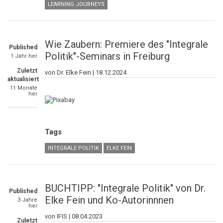
LEARNING JOURNEYS
Wie Zaubern: Premiere des "Integrale
Published
Politik"-Seminars in Freiburg
1 Jahr her
Zuletzt
von Dr. Elke Fein |
18.12.2024
aktualisiert
11 Monate
her
Tags
INTEGRALE POLITIK
ELKE FEIN
BUCHTIPP: "Integrale Politik" von Dr.
Published
Elke Fein und Ko-Autorinnnen
3 Jahre
her
von IFIS |
08.04.2023
Zuletzt