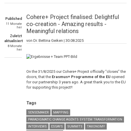
Cohere+ Project finalised: Delightful
Published
co-creation - Amazing results -
11 Monate
her
Meaningful relations
Zuletzt
von Dr. Bettina Geiken |
30.08.2025
aktualisiert
8 Monate
her
On the 31/8/2025 our Cohere+ Project officially "closes" the
doors, that the
Erasmus+ Programme of the EU
opened
for our partnership 3 years ago. A great thank you to the EU
for supporting this project!!
Tags
SENSEMAKER
MAPPING
PARADIGMATIC CHANGE AGENTS SYSTEM TRANSFORMATION
INTERVIEWS
ESSAYS
SUMMITS
TAXONOMY