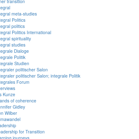
ner transition
tegral
tegral meta-studies
tegral Politics
tegral politics
tegral Politics International
tegral spirituality
tegral studies
tegrale Dialoge
tegrale Politik
tegrale Studien
tegraler politischer Salon
tegraler politischer Salon; integrale Politik
tegrales Forum
terviews
is Kunze
lands of coherence
nnifer Gidley
n Wilber
limawandel
adership
adership for Transition
arning journeys