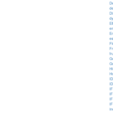
D
de
Di
d
El
e
En
e
Fl
Fr
fr
G
G
Hi
H
I
I
IF
IF
I
IF
i