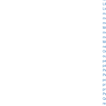
L
Li
m
m
m
M
m
m
M
ne
On
ou
pa
pa
Pi
Pi
p
pr
p
Ps
Q
re