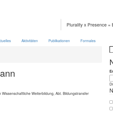
Plurality x Presence 
tuelles
Aktivitäten
Publikationen
Formales
S
mann
E
Di
N
n Wissenschaftliche Weiterbildung, Abt. Bildungstransfer