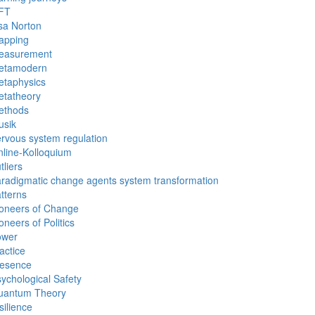
iFT
sa Norton
apping
easurement
etamodern
etaphysics
etatheory
ethods
usik
rvous system regulation
line-Kolloquium
tliers
radigmatic change agents system transformation
tterns
oneers of Change
oneers of Politics
ower
actice
resence
ychological Safety
uantum Theory
silience