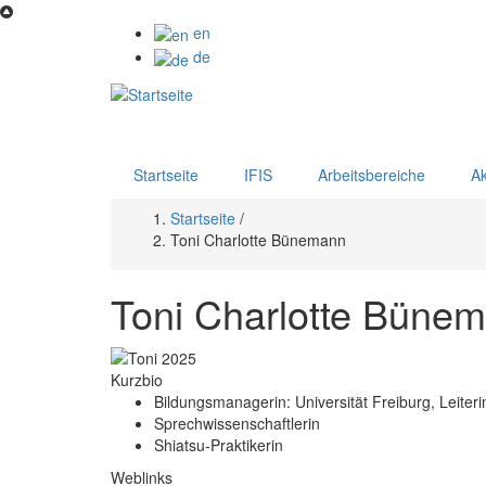
Direkt
zum
en
Inhalt
de
Startseite
IFIS
Arbeitsbereiche
Ak
Startseite
/
Pfadnavigation
Toni Charlotte Bünemann
Toni Charlotte Büne
Kurzbio
Bildungsmanagerin: Universität Freiburg, Leiteri
Sprechwissenschaftlerin
Shiatsu-Praktikerin
Weblinks