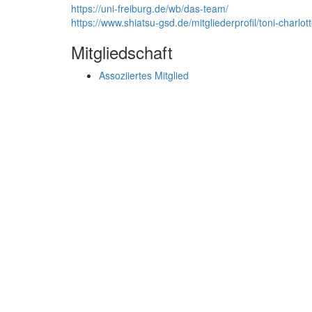
https://uni-freiburg.de/wb/das-team/
https://www.shiatsu-gsd.de/mitgliederprofil/toni-charl
Mitgliedschaft
Assoziiertes Mitglied