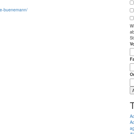
otte-buenemann/
Wä
a
St
V
F
O
A
Ad
a
Ak