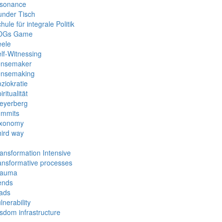
esonance
under Tisch
hule für integrale Politik
DGs Game
eele
lf-Witnessing
ensemaker
ensemaking
ziokratie
iritualität
eyerberg
ummits
axonomy
ird way
ansformation Intensive
ansformative processes
rauma
ends
iads
lnerability
sdom infrastructure