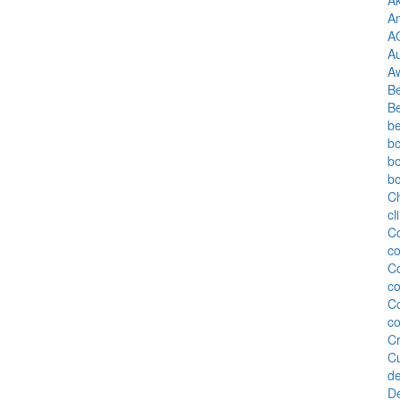
An
AQ
A
A
Be
Be
be
b
b
b
Ch
cl
C
c
Co
co
C
co
Cr
Cu
de
D