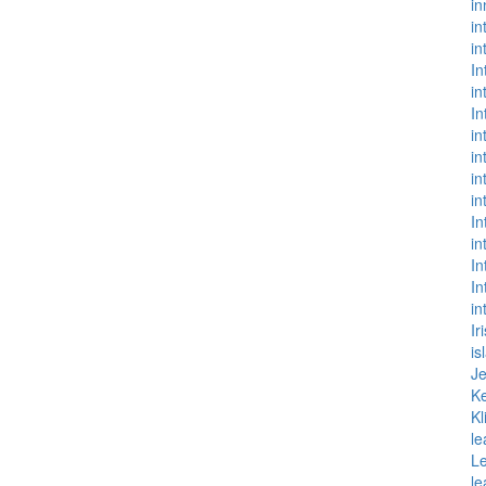
in
in
in
In
in
In
in
in
in
in
In
in
In
In
in
Ir
is
Je
Ke
K
le
Le
le