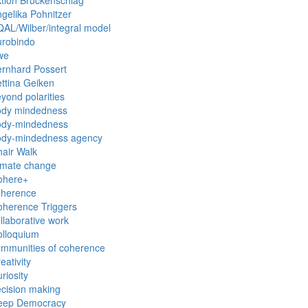
gelika Pohnitzer
AL/Wilber/integral model
urobindo
we
rnhard Possert
ttina Geiken
yond polarities
ody mindedness
ody-mindedness
ody-mindedness agency
air Walk
imate change
ohere+
oherence
herence Triggers
llaborative work
olloquium
mmunities of coherence
eativity
riosity
cision making
eep Democracy