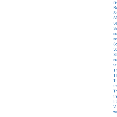
r
R
Sc
S
S
Se
s
s
So
Sp
St
s
t
Th
TI
Tr
tr
T
tr
tr
Vu
wi