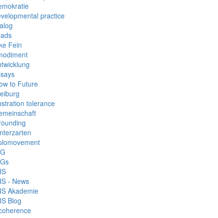
emokratie
velopmental practice
alog
yads
ke Fein
modiment
twicklung
ssays
ow to Future
eiburg
ustration tolerance
emeinschaft
rounding
nterzarten
olomovement
DG
DGs
IS
IS - News
FIS Akademie
IS Blog
ncoherence