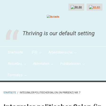
Direkt
zum
de
en
Inhalt
Thriving is our default setting
Startseite
IFIS
Arbeitsbereiche
Aktuelles
Aktivitäten
Publikationen
Formales
STARTSEITE
/
INTEGRALER POLITISCHER SALON (IN PRÄSENZ) NR. 7
PFADNAVIGATION