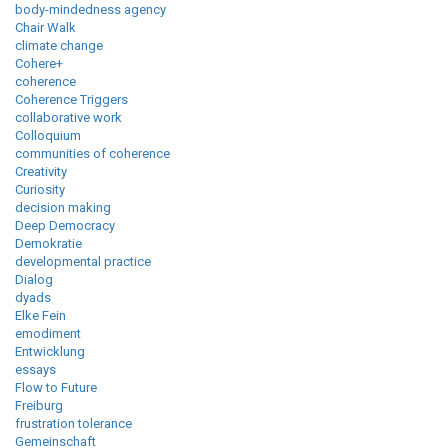
body-mindedness agency
Chair Walk
climate change
Cohere+
coherence
Coherence Triggers
collaborative work
Colloquium
communities of coherence
Creativity
Curiosity
decision making
Deep Democracy
Demokratie
developmental practice
Dialog
dyads
Elke Fein
emodiment
Entwicklung
essays
Flow to Future
Freiburg
frustration tolerance
Gemeinschaft