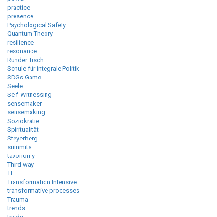
practice
presence
Psychological Safety
Quantum Theory
resilience
resonance
Runder Tisch
Schule für integrale Politik
SDGs Game
Seele
Self-Witnessing
sensemaker
sensemaking
Soziokratie
Spiritualität
Steyerberg
summits
taxonomy
Third way
TI
Transformation Intensive
transformative processes
Trauma
trends
triads