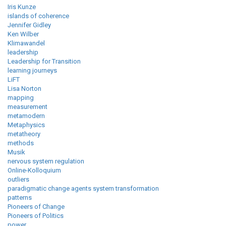
Iris Kunze
islands of coherence
Jennifer Gidley
Ken Wilber
Klimawandel
leadership
Leadership for Transition
learning journeys
LiFT
Lisa Norton
mapping
measurement
metamodern
Metaphysics
metatheory
methods
Musik
nervous system regulation
Online-Kolloquium
outliers
paradigmatic change agents system transformation
patterns
Pioneers of Change
Pioneers of Politics
power