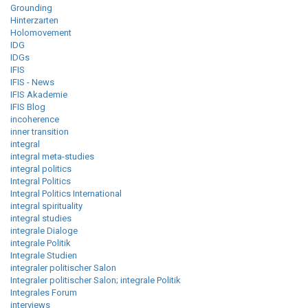
Grounding
Hinterzarten
Holomovement
IDG
IDGs
IFIS
IFIS - News
IFIS Akademie
IFIS Blog
incoherence
inner transition
integral
integral meta-studies
integral politics
Integral Politics
Integral Politics International
integral spirituality
integral studies
integrale Dialoge
integrale Politik
Integrale Studien
integraler politischer Salon
Integraler politischer Salon; integrale Politik
Integrales Forum
interviews